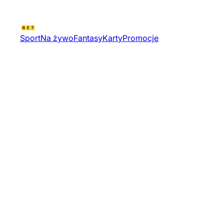
Sport
Na żywo
Fantasy
Karty
Promocje
Grand Prix Of Brazil 2026 Sr
Stage 1297092 | Wyscigi
Motocyklowe