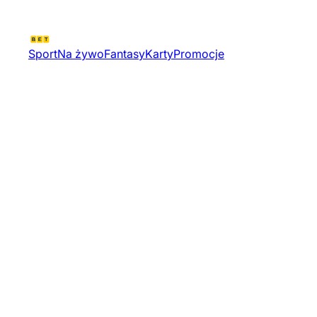
Sport
Na żywo
Fantasy
Karty
Promocje
Grand Prix Of Brazil 2026 Sr
Stage 1296876 | Wyscigi
Motocyklowe