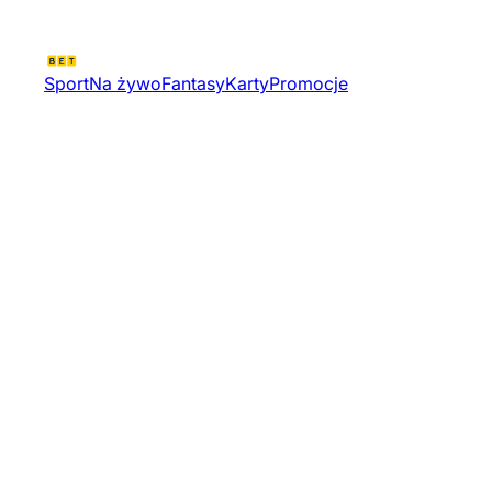
Sport
Na żywo
Fantasy
Karty
Promocje
Gladiator Golden Cup 2 Od
Tournament 13891 | Warcraft 3