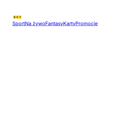
Sport
Na żywo
Fantasy
Karty
Promocje
Dolphin Warcraft Championship
Cup | Warcraft 3