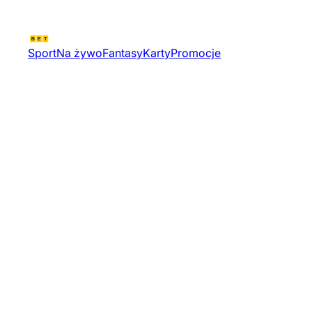
Sport
Na żywo
Fantasy
Karty
Promocje
Vct European Pro League Brazil 