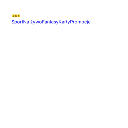
Sport
Na żywo
Fantasy
Karty
Promocje
Vct 2025 Pacific Stage 1 |
Valorant