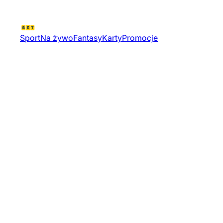
Sport
Na żywo
Fantasy
Karty
Promocje
Vct 2025 Game Changers Emea S