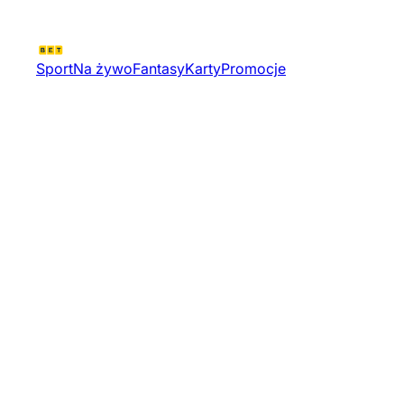
Sport
Na żywo
Fantasy
Karty
Promocje
Vcl Turkey | Valorant