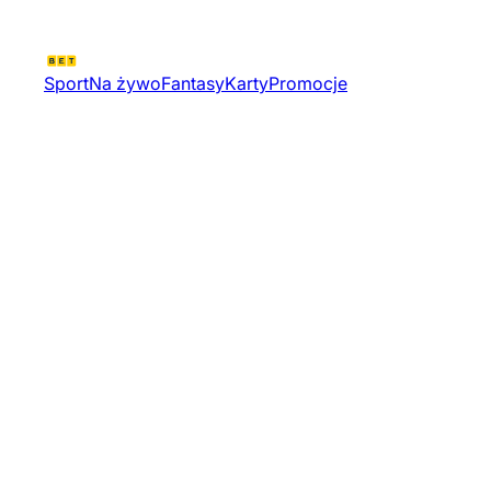
Sport
Na żywo
Fantasy
Karty
Promocje
Valorant Challengers 2026 Spai