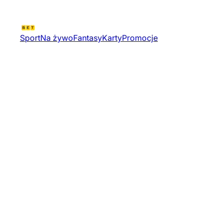
Sport
Na żywo
Fantasy
Karty
Promocje
Valorant Challengers 2026 Nort