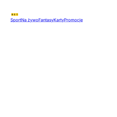
Sport
Na żywo
Fantasy
Karty
Promocje
Valorant Challengers 2026 Nort