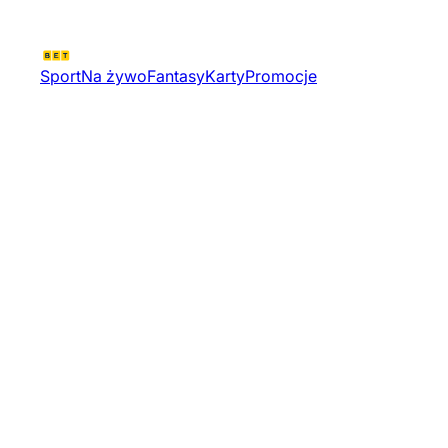
Sport
Na żywo
Fantasy
Karty
Promocje
Valorant Challengers 2026
Japan Split 1 Od Tournament
12466 | Valorant