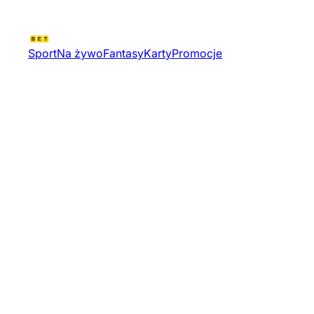
Sport
Na żywo
Fantasy
Karty
Promocje
Valorant Challengers 2026
Emea Last Chance Qualifier Od
Tournament 13982 | Valorant