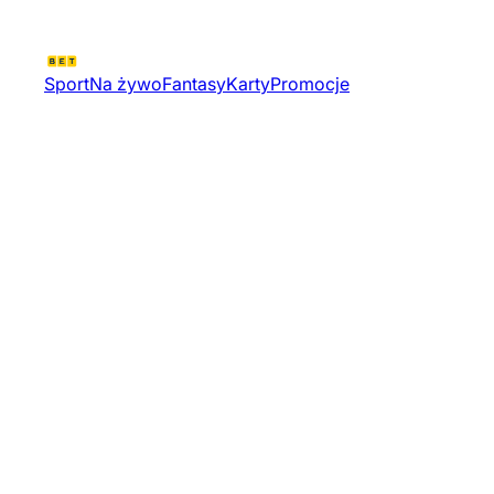
Sport
Na żywo
Fantasy
Karty
Promocje
Valorant Challengers 2026 Dach