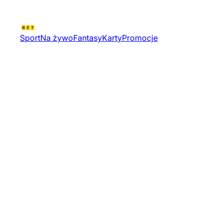
Sport
Na żywo
Fantasy
Karty
Promocje
Sen City Classic 2025 Od Tourn