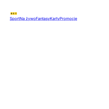
Sport
Na żywo
Fantasy
Karty
Promocje
Monsters Reloaded 2025 Emea Q