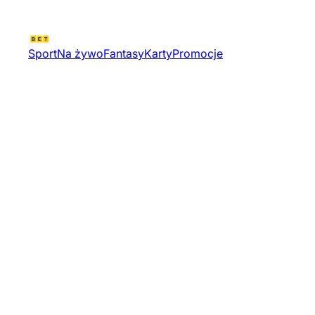
Sport
Na żywo
Fantasy
Karty
Promocje
Challengers Rising Finals |
Valorant