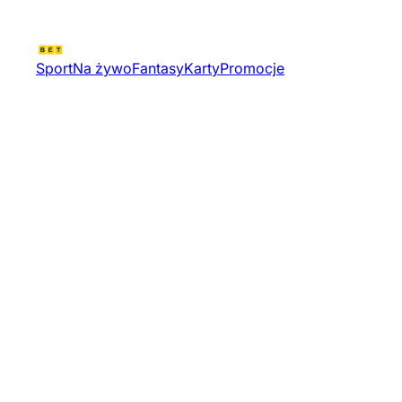
Sport
Na żywo
Fantasy
Karty
Promocje
Challengers Mena Resilience
Stage | Valorant