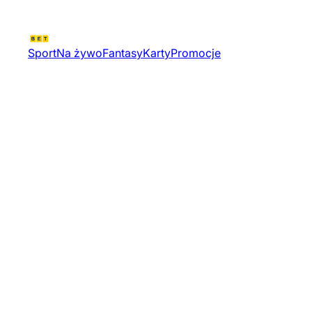
Sport
Na żywo
Fantasy
Karty
Promocje
Challengers Las Ace Masters |
Valorant