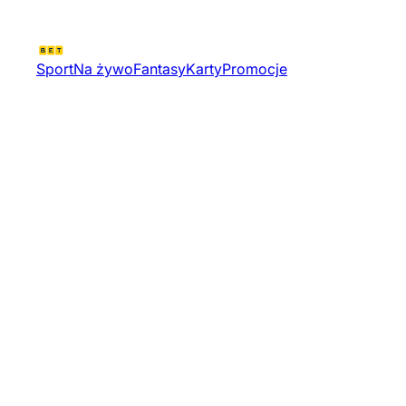
Sport
Na żywo
Fantasy
Karty
Promocje
Challengers | Valorant