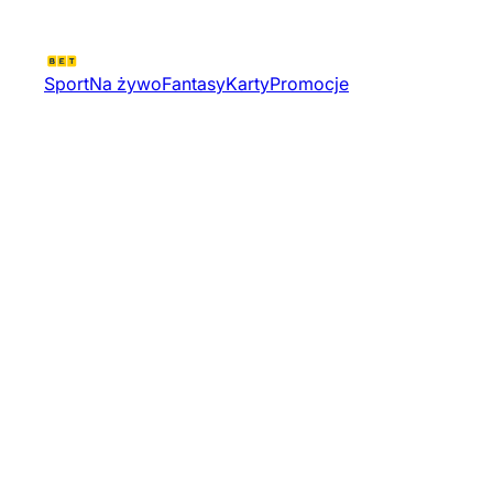
Sport
Na żywo
Fantasy
Karty
Promocje
A1 Esports Cup 8 | Valorant